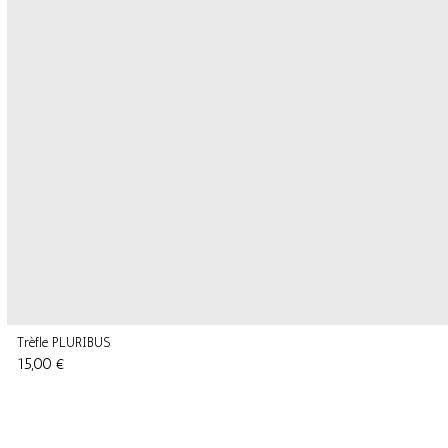
Trèfle PLURIBUS
15,00 €